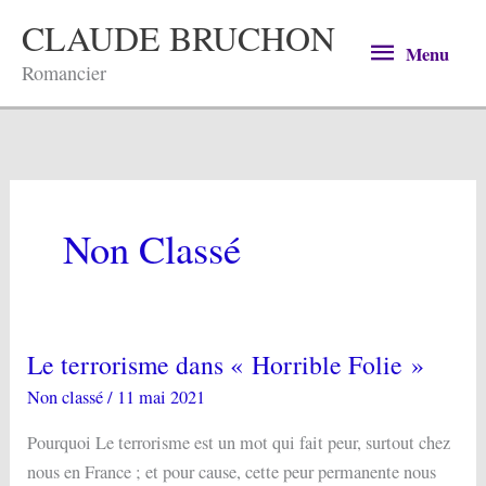
Aller
Menu
CLAUDE BRUCHON
au
Menu
contenu
Romancier
Non Classé
Le terrorisme dans « Horrible Folie »
Le
terrorisme
Non classé
/
11 mai 2021
dans
Pourquoi Le terrorisme est un mot qui fait peur, surtout chez
« Horrible
nous en France ; et pour cause, cette peur permanente nous
Folie »